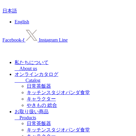
コ
日本語
ン
テ
English
ン
ツ
に
Facebook-f
Instagram
Line
ス
キ
ッ
プ
私たちについて
About us
オンラインカタログ
Catalog
日常茶飯器
キッチンスタジオパンダ食堂
キャラクター
やきもの 総合
お取り扱い商品
Products
日常茶飯器
キッチンスタジオパンダ食堂