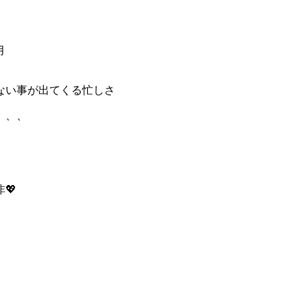
月
ない事が出てくる忙しさ
、、、
💖