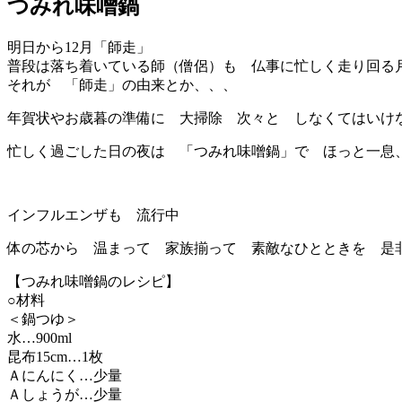
つみれ味噌鍋
明日から12月「師走」
普段は落ち着いている師（僧侶）も 仏事に忙しく走り回る
それが 「師走」の由来とか、、、
年賀状やお歳暮の準備に 大掃除 次々と しなくてはいけ
忙しく過ごした日の夜は 「つみれ味噌鍋」で ほっと一息
インフルエンザも 流行中
体の芯から 温まって 家族揃って 素敵なひとときを 是非
【つみれ味噌鍋のレシピ】
○材料
＜鍋つゆ＞
水…900ml
昆布15cm…1枚
Ａにんにく…少量
Ａしょうが…少量