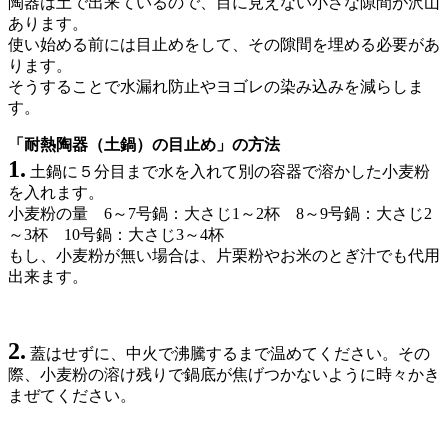
陶器は土で出来ているので、目に見えない小さな隙間が沢山
あります。
使い始める前には目止めをして、その隙間を埋める必要があ
ります。
そうすることで水漏れ防止やヨゴレの染み込みを減らしま
す。
「耐熱陶器（土鍋）の目止め」の方法
1.
土鍋に５分目まで水を入れて別の容器で溶かした小麦粉
を入れます。
小麦粉の量 6～7号鍋：大さじ1～2杯 8～9号鍋：大さじ2
～3杯 10号鍋：大さじ3～4杯
もし、小麦粉が無い場合は、片栗粉やお米のとぎ汁でも代用
出来ます。
2.
蓋はせずに、中火で沸騰するまで温めてください。その
際、小麦粉の溶け残りで鍋底が焦げつかないように時々かき
まぜてください。