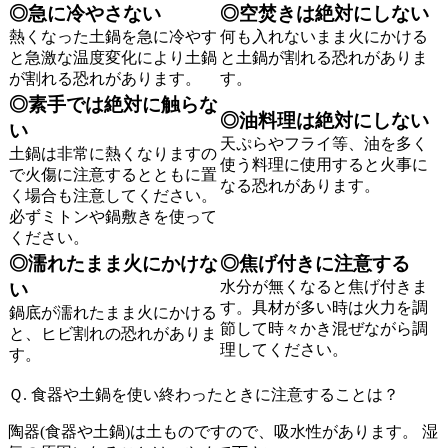
◎急に冷やさない
◎空焚きは絶対にしない
熱くなった土鍋を急に冷やす
何も入れないまま火にかける
と急激な温度変化により土鍋
と土鍋が割れる恐れがありま
が割れる恐れがあります。
す。
◎素手では絶対に触らな
◎油料理は絶対にしない
い
天ぷらやフライ等、油を多く
土鍋は非常に熱くなりますの
使う料理に使用すると火事に
で火傷に注意するとともに置
なる恐れがあります。
く場合も注意してください。
必ずミトンや鍋敷きを使って
ください
。
◎濡れたまま火にかけな
◎焦げ付きに注意する
水分が無くなると焦げ付きま
い
す。具材が多い時は火力を調
鍋底が濡れたまま火にかける
節して時々かき混ぜながら調
と、ヒビ割れの恐れがありま
理してください。
す。
Ｑ. 食器や土鍋を使い終わったときに注意することは？
陶器(食器や土鍋)は土ものですので、吸水性があります。 湿