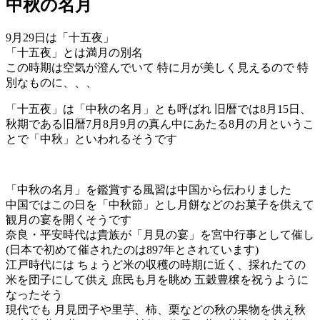
中秋の名月
9月29日は「十五夜」
「十五夜」とは満月の別名
この時期は空気が澄んでいて 特に月が美しく見えるので 特
別なものに、、、
「十五夜」は「中秋の名月」とも呼ばれ 旧暦では8月15日、
秋期である旧暦7月8月9月の真ん中にあたる8月の月というこ
とで「中秋」といわれるそうです
「中秋の名月」を鑑賞する風習は中国から伝わりました
中国ではこの日を「中秋節」とし月餅などのお菓子を供えて
観月の宴を開くそうです
奈良・平安時代は貴族が「月見の宴」を宮中行事として催し
(日本で初めて催されたのは897年とされています)
江戸時代には ちょうど米の収穫の時期に近く、採れたての
米を団子にして供え 庶民も月を眺め 五穀豊穣を祝うように
なったそう
現代でも 月見団子や里芋、柿、栗などの秋の果物を供え秋