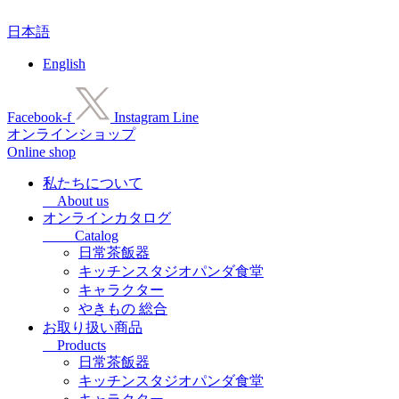
コ
日本語
ン
テ
English
ン
ツ
に
Facebook-f
Instagram
Line
ス
オンラインショップ
キ
Online shop
ッ
プ
私たちについて
About us
オンラインカタログ
Catalog
日常茶飯器
キッチンスタジオパンダ食堂
キャラクター
やきもの 総合
お取り扱い商品
Products
日常茶飯器
キッチンスタジオパンダ食堂