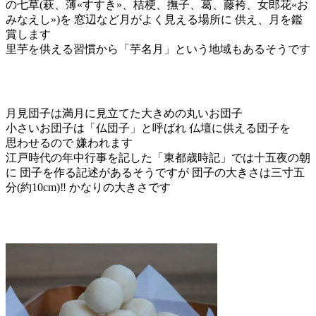
の七草(萩、薄«すすき»、桔梗、撫子、葛、藤袴、女郎花«お
みなえし»)を 窓辺など月がよく見える場所に 供え、月を鑑
賞します
里芋を供える習慣から「芋名月」という地域もあるそうです
月見団子は満月に見立てた大きめの丸いお団子
小さいお団子は「仏団子」と呼ばれ 仏壇に供える団子を
思わせるので 嫌われます
江戸時代の年中行事を記した「東都歳時記」では十五夜の朝
に 団子を作る記述があるそうですが 団子の大きさは三寸五
分(約10cm)‼️ かなりの大きさです