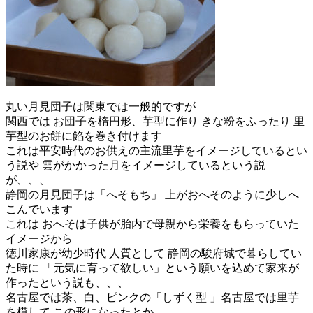
丸い月見団子は関東では一般的ですが
関西では お団子を楕円形、芋型に作り きな粉をふったり 里
芋型のお餅に餡を巻き付けます
これは平安時代のお供えの主流里芋をイメージしているとい
う説や 雲がかかった月をイメージしているという説
が、、、
静岡の月見団子は「へそもち」 上がおへそのように少しへ
こんでいます
これは おへそは子供が胎内で母親から栄養をもらっていた
イメージから
徳川家康が幼少時代 人質として 静岡の駿府城で暮らしてい
た時に 「元気に育って欲しい」という願いを込めて家来が
作ったという説も、、、
名古屋では茶、白、ピンクの「しずく型 」名古屋では里芋
を模して この形になったとか