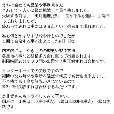
うちの会社でも営業や事務員さん、
合わせて７人が２級に挑戦し全員合格しました。
受験する前は、「絶対無理だ‼」「受かる訳が無い！」等言
っておりましたが、
終わってみれば中には９８点という強者まで現れました。
私も何とかギリギリ冷や汗ものでしたが
１回で合格する事が出来ました((◎_◎;))
内容的には、やきものの歴史や製造方法、
各産地の事など結構多方面に渡って出題されます。
制限時間20分で３０問の出題で７割正解すれば合格です。
インターネットでの受験ですので
期間中なら時間や場所を選ばず何度でも受験出来ますし、
不合格でも丁寧な解説がされているので、
皆2～3回受験すれば合格するみたいです。
是非皆さんもトライしてみて下さい。
因みに、１級は5,500円(税込) 2級は3,300円(税込) 3級は無
料です。