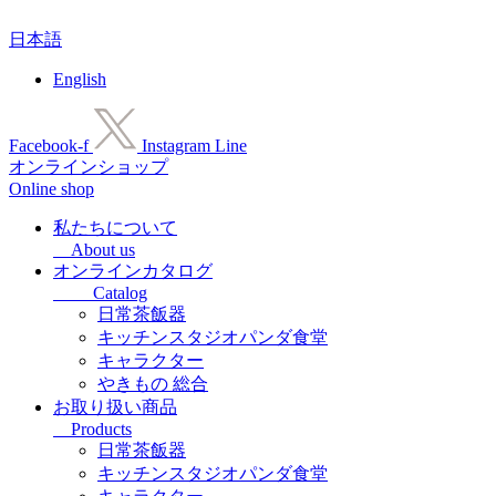
コ
日本語
ン
テ
English
ン
ツ
に
Facebook-f
Instagram
Line
ス
オンラインショップ
キ
Online shop
ッ
プ
私たちについて
About us
オンラインカタログ
Catalog
日常茶飯器
キッチンスタジオパンダ食堂
キャラクター
やきもの 総合
お取り扱い商品
Products
日常茶飯器
キッチンスタジオパンダ食堂