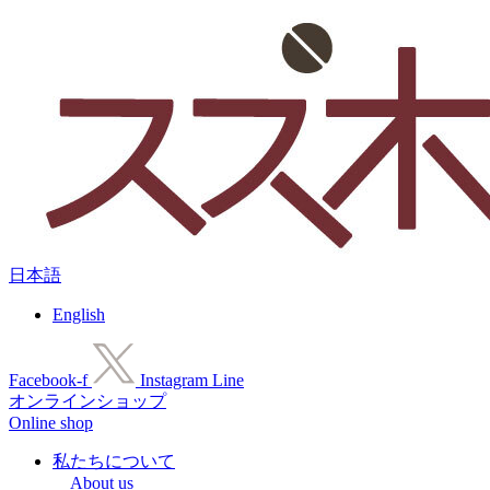
コ
ン
テ
ン
ツ
に
ス
キ
ッ
プ
日本語
English
Facebook-f
Instagram
Line
オンラインショップ
Online shop
私たちについて
About us