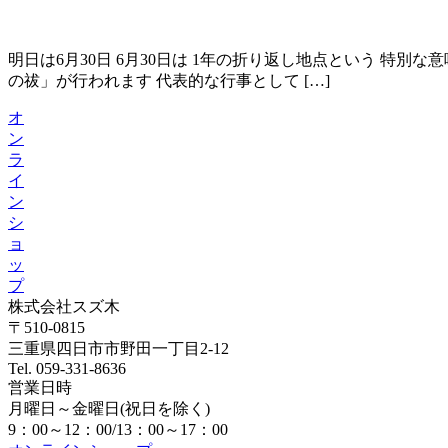
明日は6月30日 6月30日は 1年の折り返し地点という 特
の祓」が行われます 代表的な行事として […]
オ
ン
ラ
イ
ン
シ
ョ
ッ
プ
株式会社スズ木
〒510-0815
三重県四日市市野田一丁目2-12
Tel. 059-331-8636
営業日時
月曜日～金曜日(祝日を除く)
9：00～12：00/13：00～17：00