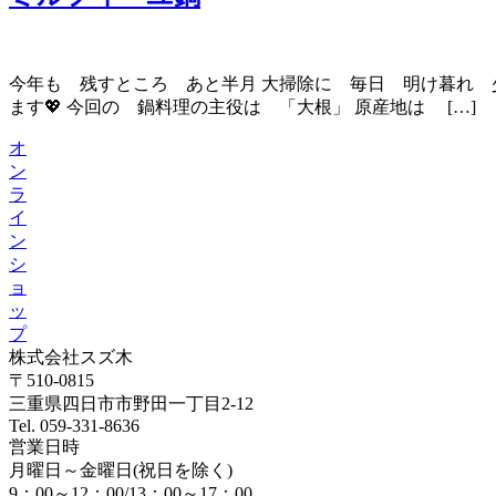
今年も 残すところ あと半月 大掃除に 毎日 明け暮れ 
ます💖 今回の 鍋料理の主役は 「大根」 原産地は […]
オ
ン
ラ
イ
ン
シ
ョ
ッ
プ
株式会社スズ木
〒510-0815
三重県四日市市野田一丁目2-12
Tel. 059-331-8636
営業日時
月曜日～金曜日(祝日を除く)
9：00～12：00/13：00～17：00