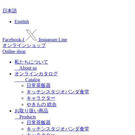
コ
日本語
ン
テ
English
ン
ツ
に
Facebook-f
Instagram
Line
ス
オンラインショップ
キ
Online shop
ッ
プ
私たちについて
About us
オンラインカタログ
Catalog
日常茶飯器
キッチンスタジオパンダ食堂
キャラクター
やきもの 総合
お取り扱い商品
Products
日常茶飯器
キッチンスタジオパンダ食堂