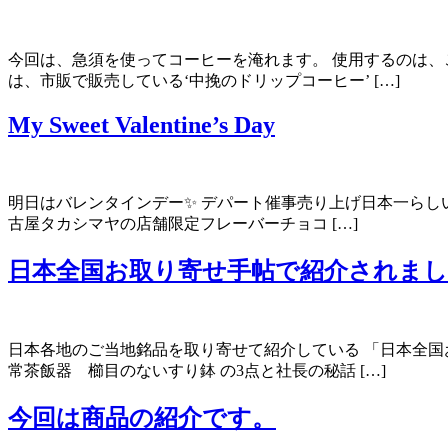
今回は、急須を使ってコーヒーを淹れます。 使用するのは、こ
は、市販で販売している‘中挽のドリップコーヒー’ […]
My Sweet Valentine’s Day
明日はバレンタインデー✨ デパート催事売り上げ日本一らしい
古屋タカシマヤの店舗限定フレーバーチョコ […]
日本全国お取り寄せ手帖で紹介されま
日本各地のご当地銘品を取り寄せて紹介している 「日本全国お
常茶飯器 櫛目のないすり鉢 の3点と社長の秘話 […]
今回は商品の紹介です。