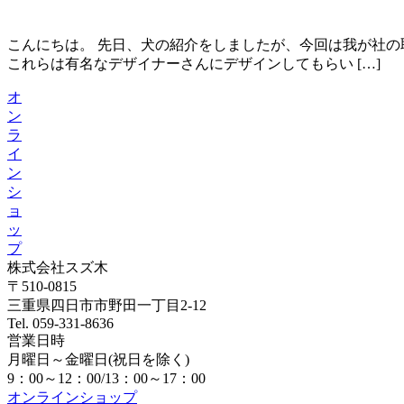
こんにちは。 先日、犬の紹介をしましたが、今回は我が社の
これらは有名なデザイナーさんにデザインしてもらい […]
オ
ン
ラ
イ
ン
シ
ョ
ッ
プ
株式会社スズ木
〒510-0815
三重県四日市市野田一丁目2-12
Tel. 059-331-8636
営業日時
月曜日～金曜日(祝日を除く)
9：00～12：00/13：00～17：00
オンラインショップ