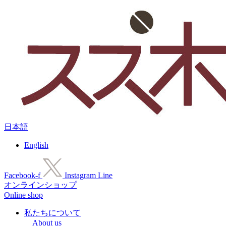
コ
ン
テ
ン
ツ
に
ス
キ
ッ
プ
日本語
English
Facebook-f
Instagram
Line
オンラインショップ
Online shop
私たちについて
About us