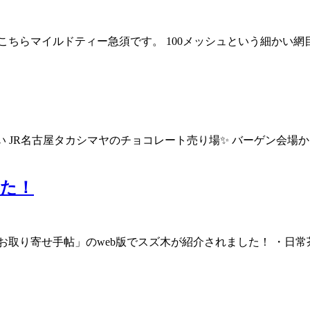
ちらマイルドティー急須です。 100メッシュという細かい網
 JR名古屋タカシマヤのチョコレート売り場✨ バーゲン会場かと
した！
取り寄せ手帖」のweb版でスズ木が紹介されました！ ・日常