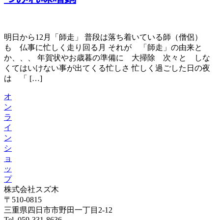
明日から12月「師走」 普段は落ち着いている師（僧侶）
も 仏事に忙しく走り回る月 それが 「師走」の由来と
か、、、 年賀状やお歳暮の準備に 大掃除 次々と しな
くてはいけない事が出てくる忙しさ 忙しく過ごした日の夜
は 「 […]
オ
ン
ラ
イ
ン
シ
ョ
ッ
プ
株式会社スズ木
〒510-0815
三重県四日市市野田一丁目2-12
Tel. 059-331-8636