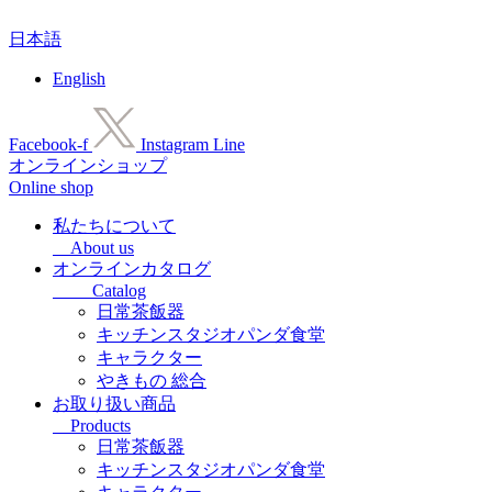
コ
日本語
ン
テ
English
ン
ツ
に
Facebook-f
Instagram
Line
ス
オンラインショップ
キ
Online shop
ッ
プ
私たちについて
About us
オンラインカタログ
Catalog
日常茶飯器
キッチンスタジオパンダ食堂
キャラクター
やきもの 総合
お取り扱い商品
Products
日常茶飯器
キッチンスタジオパンダ食堂