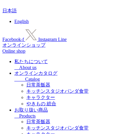
コ
日本語
ン
テ
English
ン
ツ
に
Facebook-f
Instagram
Line
ス
オンラインショップ
キ
Online shop
ッ
プ
私たちについて
About us
オンラインカタログ
Catalog
日常茶飯器
キッチンスタジオパンダ食堂
キャラクター
やきもの 総合
お取り扱い商品
Products
日常茶飯器
キッチンスタジオパンダ食堂