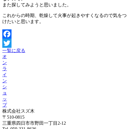
また探してみようと思いました。
これからの時期、乾燥して火事が起きやすくなるので気をつ
けたいと思います。
Facebook
一覧に戻る
Twitter
オ
ン
ラ
イ
ン
シ
ョ
ッ
プ
株式会社スズ木
〒510-0815
三重県四日市市野田一丁目2-12
Tel. 059-331-8636