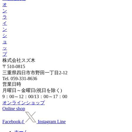
Twitter
オ
ン
ラ
イ
ン
シ
ョ
ッ
プ
株式会社スズ木
〒510-0815
三重県四日市市野田一丁目2-12
Tel. 059-331-8636
営業日時
月曜日～金曜日(祝日を除く)
9：00～12：00/13：00～17：00
オンラインショップ
Online shop
Facebook-f
Instagram
Line
ホーム