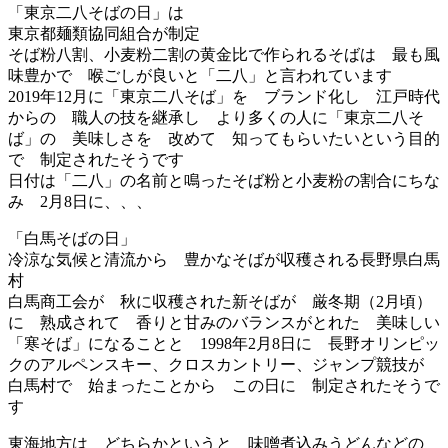
「東京二八そばの日」は
東京都麺類協同組合が制定
そば粉八割、小麦粉二割の黄金比で作られるそばは 最も風
味豊かで 喉ごしが良いと「二八」と言われています
2019年12月に「東京二八そば」を ブランド化し 江戸時代
からの 職人の技を継承し より多くの人に「東京二八そ
ば」の 美味しさを 改めて 知ってもらいたいという目的
で 制定されたそうです
日付は「二八」の名前と鳴ったそば粉と小麦粉の割合にちな
み 2月8日に、、、
「白馬そばの日」
冷涼な気候と清流から 豊かなそばが収穫される長野県白馬
村
白馬商工会が 秋に収穫された新そばが 厳冬期（2月頃）
に 熟成されて 香りと甘みのバランスがとれた 美味しい
「寒そば」になることと 1998年2月8日に 長野オリンピッ
クのアルペンスキー、クロスカントリー、ジャンプ競技が
白馬村で 始まったことから この日に 制定されたそうで
す
東海地方は どちらかというと 味噌煮込みうどんなどの