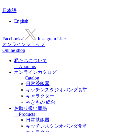
コ
日本語
ン
テ
English
ン
ツ
に
Facebook-f
Instagram
Line
ス
オンラインショップ
キ
Online shop
ッ
プ
私たちについて
About us
オンラインカタログ
Catalog
日常茶飯器
キッチンスタジオパンダ食堂
キャラクター
やきもの 総合
お取り扱い商品
Products
日常茶飯器
キッチンスタジオパンダ食堂