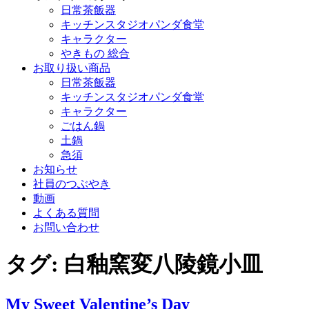
日常茶飯器
キッチンスタジオパンダ食堂
キャラクター
やきもの 総合
お取り扱い商品
日常茶飯器
キッチンスタジオパンダ食堂
キャラクター
ごはん鍋
土鍋
急須
お知らせ
社員のつぶやき
動画
よくある質問
お問い合わせ
タグ:
白釉窯変八陵鏡小皿
My Sweet Valentine’s Day