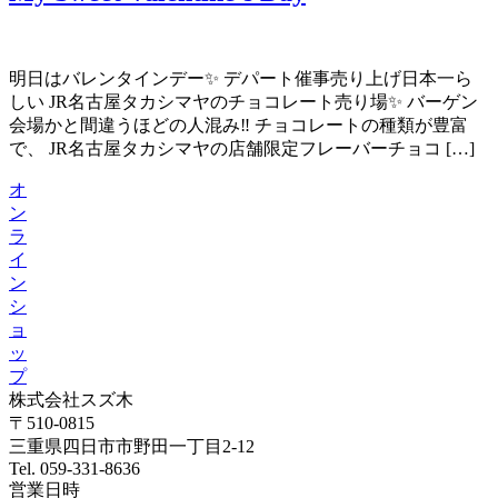
明日はバレンタインデー✨ デパート催事売り上げ日本一ら
しい JR名古屋タカシマヤのチョコレート売り場✨ バーゲン
会場かと間違うほどの人混み‼️ チョコレートの種類が豊富
で、 JR名古屋タカシマヤの店舗限定フレーバーチョコ […]
オ
ン
ラ
イ
ン
シ
ョ
ッ
プ
株式会社スズ木
〒510-0815
三重県四日市市野田一丁目2-12
Tel. 059-331-8636
営業日時