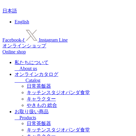
コ
日本語
ン
テ
English
ン
ツ
に
Facebook-f
Instagram
Line
ス
オンラインショップ
キ
Online shop
ッ
プ
私たちについて
About us
オンラインカタログ
Catalog
日常茶飯器
キッチンスタジオパンダ食堂
キャラクター
やきもの 総合
お取り扱い商品
Products
日常茶飯器
キッチンスタジオパンダ食堂