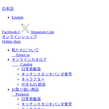
コ
日本語
ン
テ
English
ン
ツ
に
Facebook-f
Instagram
Line
ス
オンラインショップ
キ
Online shop
ッ
プ
私たちについて
About us
オンラインカタログ
Catalog
日常茶飯器
キッチンスタジオパンダ食堂
キャラクター
やきもの 総合
お取り扱い商品
Products
日常茶飯器
キッチンスタジオパンダ食堂