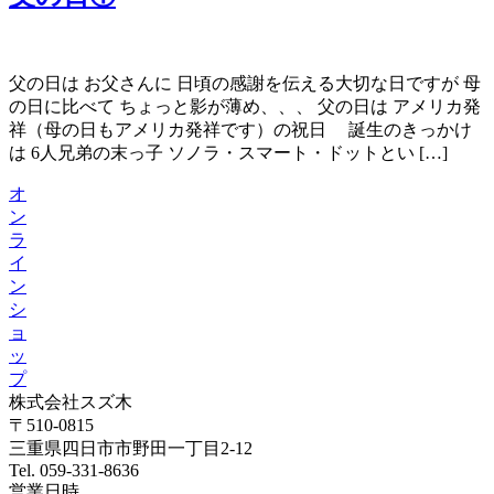
父の日は お父さんに 日頃の感謝を伝える大切な日ですが 母
の日に比べて ちょっと影が薄め、、、 父の日は アメリカ発
祥（母の日もアメリカ発祥です）の祝日 誕生のきっかけ
は 6人兄弟の末っ子 ソノラ・スマート・ドットとい […]
オ
ン
ラ
イ
ン
シ
ョ
ッ
プ
株式会社スズ木
〒510-0815
三重県四日市市野田一丁目2-12
Tel. 059-331-8636
営業日時