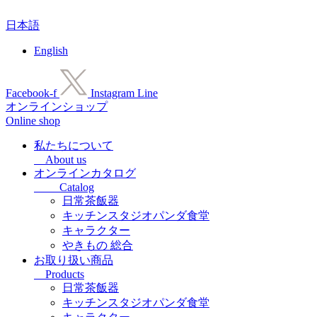
コ
日本語
ン
テ
English
ン
ツ
に
Facebook-f
Instagram
Line
ス
オンラインショップ
キ
Online shop
ッ
プ
私たちについて
About us
オンラインカタログ
Catalog
日常茶飯器
キッチンスタジオパンダ食堂
キャラクター
やきもの 総合
お取り扱い商品
Products
日常茶飯器
キッチンスタジオパンダ食堂