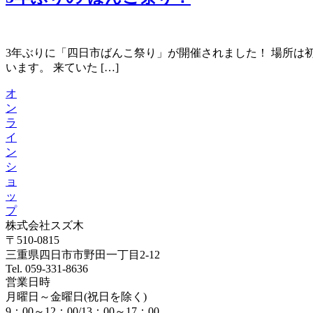
3年ぶりに「四日市ばんこ祭り」が開催されました！ 場所は初
います。 来ていた […]
オ
ン
ラ
イ
ン
シ
ョ
ッ
プ
株式会社スズ木
〒510-0815
三重県四日市市野田一丁目2-12
Tel. 059-331-8636
営業日時
月曜日～金曜日(祝日を除く)
9：00～12：00/13：00～17：00