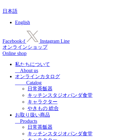
コ
日本語
ン
テ
English
ン
ツ
に
Facebook-f
Instagram
Line
ス
オンラインショップ
キ
Online shop
ッ
プ
私たちについて
About us
オンラインカタログ
Catalog
日常茶飯器
キッチンスタジオパンダ食堂
キャラクター
やきもの 総合
お取り扱い商品
Products
日常茶飯器
キッチンスタジオパンダ食堂