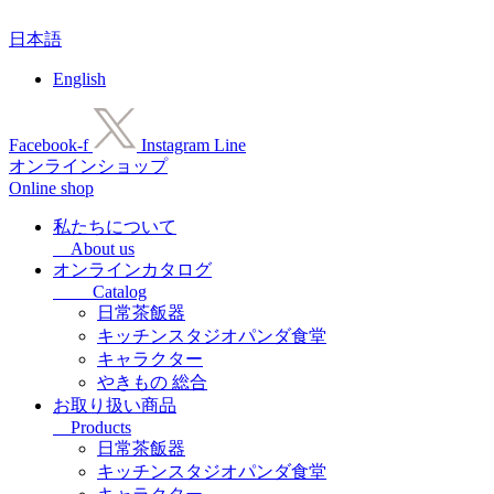
コ
日本語
ン
テ
English
ン
ツ
に
Facebook-f
Instagram
Line
ス
オンラインショップ
キ
Online shop
ッ
プ
私たちについて
About us
オンラインカタログ
Catalog
日常茶飯器
キッチンスタジオパンダ食堂
キャラクター
やきもの 総合
お取り扱い商品
Products
日常茶飯器
キッチンスタジオパンダ食堂