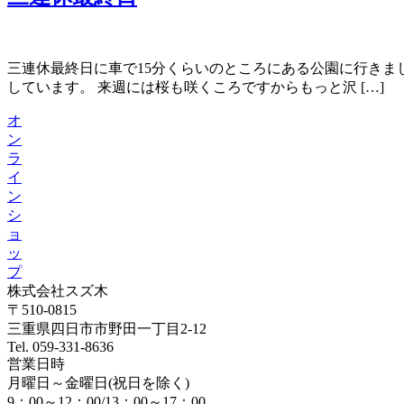
三連休最終日に車で15分くらいのところにある公園に行きま
しています。 来週には桜も咲くころですからもっと沢 […]
オ
ン
ラ
イ
ン
シ
ョ
ッ
プ
株式会社スズ木
〒510-0815
三重県四日市市野田一丁目2-12
Tel. 059-331-8636
営業日時
月曜日～金曜日(祝日を除く)
9：00～12：00/13：00～17：00