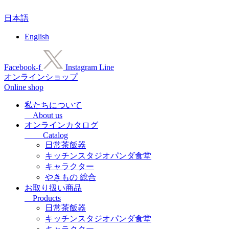
コ
日本語
ン
テ
English
ン
ツ
に
Facebook-f
Instagram
Line
ス
オンラインショップ
キ
Online shop
ッ
プ
私たちについて
About us
オンラインカタログ
Catalog
日常茶飯器
キッチンスタジオパンダ食堂
キャラクター
やきもの 総合
お取り扱い商品
Products
日常茶飯器
キッチンスタジオパンダ食堂