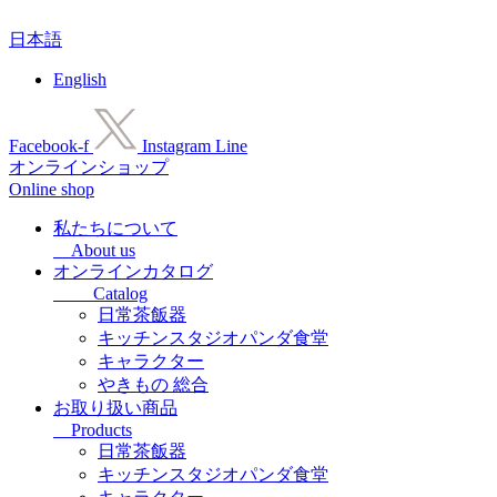
コ
日本語
ン
テ
English
ン
ツ
に
Facebook-f
Instagram
Line
ス
オンラインショップ
キ
Online shop
ッ
プ
私たちについて
About us
オンラインカタログ
Catalog
日常茶飯器
キッチンスタジオパンダ食堂
キャラクター
やきもの 総合
お取り扱い商品
Products
日常茶飯器
キッチンスタジオパンダ食堂