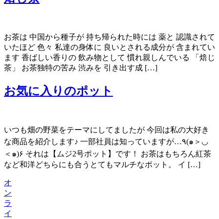
お茶は 中国から種子が 持ち帰られた時には 薬と 認識されて
いたほど 色々 私達の身体に 良いとされる成分が 含まれてい
ます 香ばしい香りの 飲み物として 慣れ親しんでいる 「焙じ
茶」 お茶独特の苦み 渋みを 引き出す成 […]
お気に入りのポット
いつも畑の野菜をテーマにしてましたが 今回は私の大好き
な商品を紹介します♪ 一部社員は知っていますが…٩(๑＞◡
＜๑)۶ それは【ムジ2号ポット】です！ お茶はもちろん紅茶
など和洋どちらにも合うとてもマルチなポット。 イ […]
オ
ン
ラ
イ