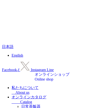
コ
日本語
ン
テ
English
ン
ツ
に
Facebook-f
Instagram
Line
ス
オンラインショップ
キ
Online shop
ッ
プ
私たちについて
About us
オンラインカタログ
Catalog
日常茶飯器