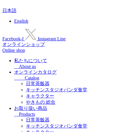
コ
日本語
ン
テ
English
ン
ツ
に
Facebook-f
Instagram
Line
ス
オンラインショップ
キ
Online shop
ッ
プ
私たちについて
About us
オンラインカタログ
Catalog
日常茶飯器
キッチンスタジオパンダ食堂
キャラクター
やきもの 総合
お取り扱い商品
Products
日常茶飯器
キッチンスタジオパンダ食堂