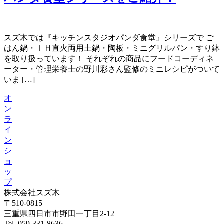
スズ木では『キッチンスタジオパンダ食堂』シリーズで ご
はん鍋・ＩＨ直火両用土鍋・陶板・ミニグリルパン・すり鉢
を取り扱っています！ それぞれの商品にフードコーディネ
ーター・管理栄養士の野川彩さん監修のミニレシピがついて
いま […]
オ
ン
ラ
イ
ン
シ
ョ
ッ
プ
株式会社スズ木
〒510-0815
三重県四日市市野田一丁目2-12
Tel. 059-331-8636