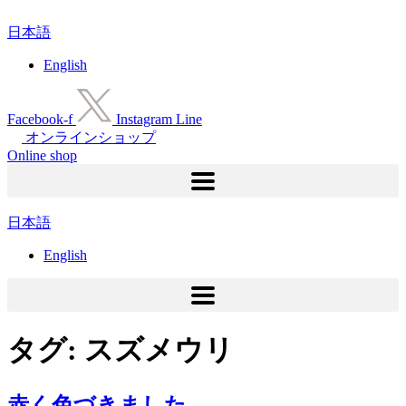
コ
日本語
ン
テ
English
ン
ツ
に
Facebook-f
Instagram
Line
ス
オンラインショップ
キ
Online shop
ッ
プ
日本語
English
タグ:
スズメウリ
赤く色づきました