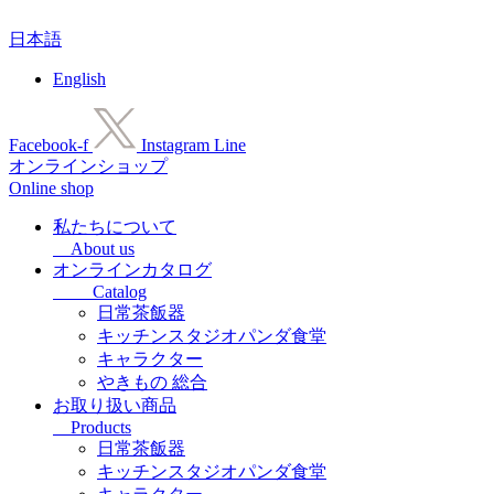
コ
日本語
ン
テ
English
ン
ツ
に
Facebook-f
Instagram
Line
ス
オンラインショップ
キ
Online shop
ッ
プ
私たちについて
About us
オンラインカタログ
Catalog
日常茶飯器
キッチンスタジオパンダ食堂
キャラクター
やきもの 総合
お取り扱い商品
Products
日常茶飯器
キッチンスタジオパンダ食堂