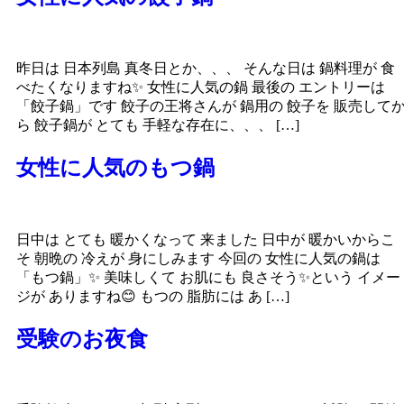
昨日は 日本列島 真冬日とか、、、 そんな日は 鍋料理が 食
べたくなりますね✨ 女性に人気の鍋 最後の エントリーは
「餃子鍋」です 餃子の王将さんが 鍋用の 餃子を 販売して
ら 餃子鍋が とても 手軽な存在に、、、 […]
女性に人気のもつ鍋
日中は とても 暖かくなって 来ました 日中が 暖かいからこ
そ 朝晩の 冷えが 身にしみます 今回の 女性に人気の鍋は
「もつ鍋」✨ 美味しくて お肌にも 良さそう✨という イメー
ジが ありますね😊 もつの 脂肪には あ […]
受験のお夜食