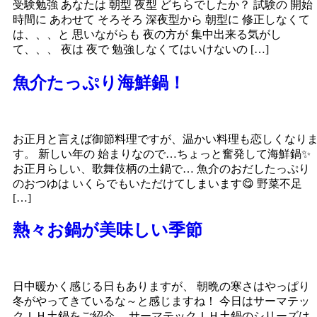
受験勉強 あなたは 朝型 夜型 どちらでしたか？ 試験の 開始
時間に あわせて そろそろ 深夜型から 朝型に 修正しなくて
は、、、と 思いながらも 夜の方が 集中出来る気がし
て、、、 夜は 夜で 勉強しなくてはいけないの […]
魚介たっぷり海鮮鍋！
お正月と言えば御節料理ですが、温かい料理も恋しくなり
す。 新しい年の 始まりなので…ちょっと奮発して海鮮鍋✨
お正月らしい、歌舞伎柄の土鍋で… 魚介のおだしたっぷり
のおつゆは いくらでもいただけてしまいます😋 野菜不足
[…]
熱々お鍋が美味しい季節
日中暖かく感じる日もありますが、 朝晩の寒さはやっぱり
冬がやってきているな～と感じますね！ 今日はサーマテッ
クＩＨ土鍋をご紹介。 サーマテックＩＨ土鍋のシリーズは