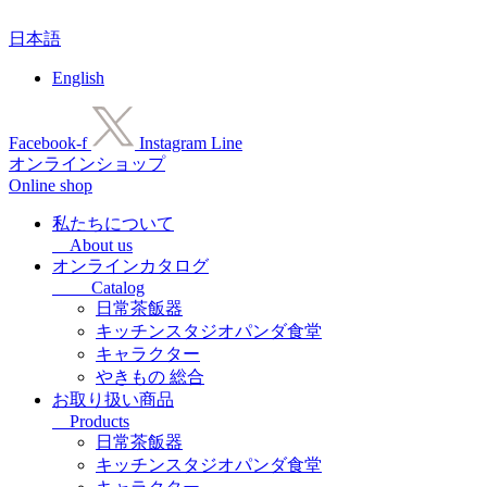
コ
日本語
ン
テ
English
ン
ツ
に
Facebook-f
Instagram
Line
ス
オンラインショップ
キ
Online shop
ッ
プ
私たちについて
About us
オンラインカタログ
Catalog
日常茶飯器
キッチンスタジオパンダ食堂
キャラクター
やきもの 総合
お取り扱い商品
Products
日常茶飯器
キッチンスタジオパンダ食堂