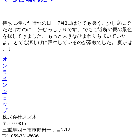
待ちに待った晴れの日。 7月2日はとても暑く、少し庭にで
ただけなのに、 汗びっしょりです。 でもご近所の夏の景色
を探してきました。 もっと大きなひまわりも咲いていた
よ。 とても涼しげに群生しているのが素敵でした。 夏がは
[…]
オ
ン
ラ
イ
ン
シ
ョ
ッ
プ
株式会社スズ木
〒510-0815
三重県四日市市野田一丁目2-12
Tel. 059-331-8636