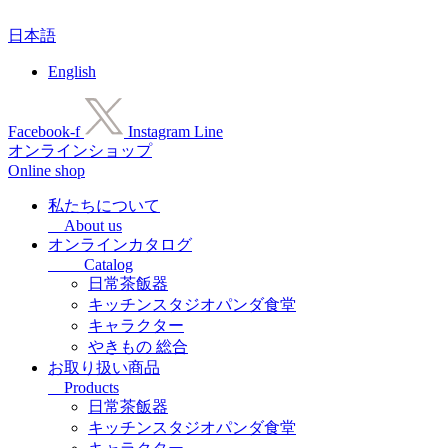
コ
日本語
ン
テ
English
ン
ツ
に
Facebook-f
Instagram
Line
ス
オンラインショップ
キ
Online shop
ッ
プ
私たちについて
About us
オンラインカタログ
Catalog
日常茶飯器
キッチンスタジオパンダ食堂
キャラクター
やきもの 総合
お取り扱い商品
Products
日常茶飯器
キッチンスタジオパンダ食堂