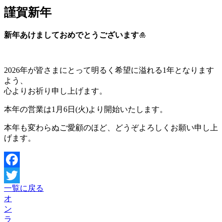
謹賀新年
新年あけましておめでとうございます
🎍
2026年が皆さまにとって明るく希望に溢れる1年となります
よう、
心よりお祈り申し上げます。
本年の営業は1月6日(火)より開始いたします。
本年も変わらぬご愛顧のほど、どうぞよろしくお願い申し上
げます。
Facebook
一覧に戻る
Twitter
オ
ン
ラ