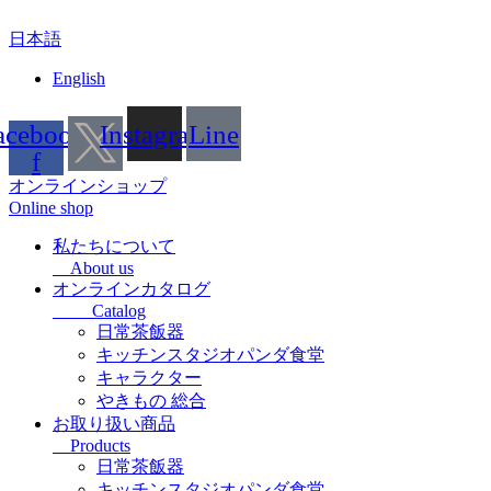
コ
日本語
ン
テ
English
ン
ツ
acebook-
Instagram
Line
に
f
ス
キ
オンラインショップ
ッ
Online shop
プ
私たちについて
About us
オンラインカタログ
Catalog
日常茶飯器
キッチンスタジオパンダ食堂
キャラクター
やきもの 総合
お取り扱い商品
Products
日常茶飯器
キッチンスタジオパンダ食堂