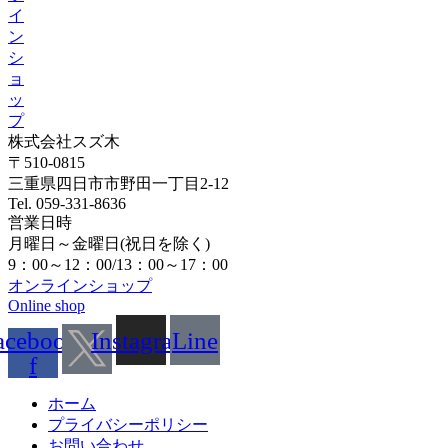
イ
ン
シ
ョ
ッ
プ
株式会社スズ木
〒510-0815
三重県四日市市野田一丁目2-12
Tel. 059-331-8636
営業日時
月曜日～金曜日(祝日を除く)
9：00～12：00/13：00～17：00
オンラインショップ
Online shop
acebook-
Instagram
Line
f
ホーム
プライバシーポリシー
お問い合わせ