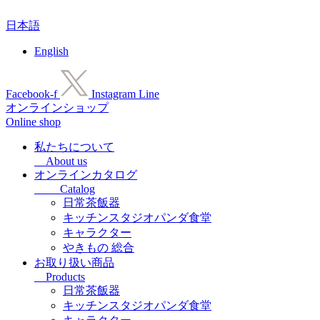
コ
日本語
ン
テ
English
ン
ツ
に
Facebook-f
Instagram
Line
ス
オンラインショップ
キ
Online shop
ッ
プ
私たちについて
About us
オンラインカタログ
Catalog
日常茶飯器
キッチンスタジオパンダ食堂
キャラクター
やきもの 総合
お取り扱い商品
Products
日常茶飯器
キッチンスタジオパンダ食堂