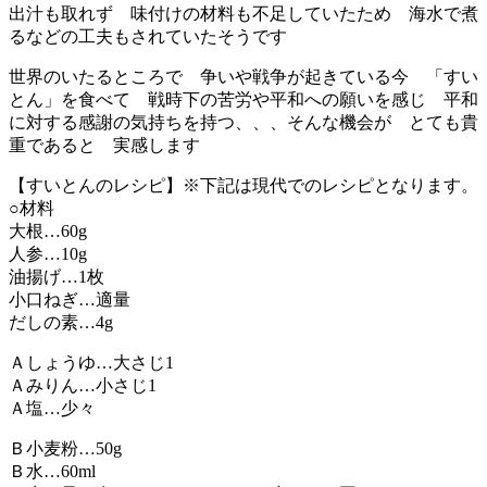
出汁も取れず 味付けの材料も不足していたため 海水で煮
るなどの工夫もされていたそうです
世界のいたるところで 争いや戦争が起きている今 「すい
とん」を食べて 戦時下の苦労や平和への願いを感じ 平和
に対する感謝の気持ちを持つ、、、そんな機会が とても貴
重であると 実感します
【すいとんのレシピ】※下記は現代でのレシピとなります。
○材料
大根…60g
人参…10g
油揚げ…1枚
小口ねぎ…適量
だしの素…4g
Ａしょうゆ…大さじ1
Ａみりん…小さじ1
Ａ塩…少々
Ｂ小麦粉…50g
Ｂ水…60ml