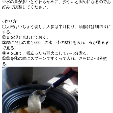
※水の量が多いとやわらかめに、少ないと固めになるのでお
好みで調整してください。
○作り方
①大根はいちょう切り、人参は半月切り、油揚げは細切りに
する。
②Ｂを混ぜ合わせておく。
③鍋にだしの素と600mlの水、①の材料を入れ、火が通るま
で煮る。
④Ａを加え、煮立ったら弱火にして2～3分煮る。
⑤②を④の鍋にスプーンですくって入れ、さらに2～3分煮
る。