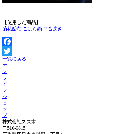
【使用した商品】
菊花飴釉 ごはん鍋 ２合炊き
Facebook
一覧に戻る
Twitter
オ
ン
ラ
イ
ン
シ
ョ
ッ
プ
株式会社スズ木
〒510-0815