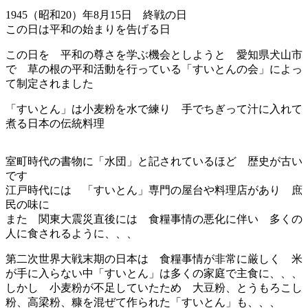
1945（昭和20）年8月15日 終戦の日
この日は平和の始まりを告げる日
この日を 平和の尊さを学ぶ機会としようと 愛知県犬山市
で 草の根の平和活動を行っている「すいとんの会」によっ
て制定されました
「すいとん」は小麦粉を水で練り 手でちぎって汁に入れて
煮る日本の伝統料理
室町時代の書物に「水団」と記されているほど 歴史が古い
です
江戸時代には 「すいとん」専門の屋台や料理店があり 庶
民の味に
また 関東大震災直後には 食糧事情の悪化に伴い 多くの
人に食されるように、、、
第二次世界大戦末期の日本は 食糧事情が非常に厳しく 米
が手に入らない中「すいとん」は多くの家庭で主食に、、、
しかし 小麦粉が不足していたため 大豆粉、とうもろこし
粉、高梁粉、糠を混ぜて作られた「すいとん」も、、、