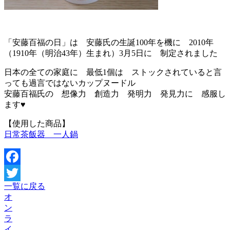
「安藤百福の日」は 安藤氏の生誕100年を機に 2010年
（1910年（明治43年）生まれ）3月5日に 制定されました
日本の全ての家庭に 最低1個は ストックされていると言
っても過言ではないカップヌードル
安藤百福氏の 想像力 創造力 発明力 発見力に 感服し
ます♥️
【使用した商品】
日常茶飯器 一人鍋
Facebook
一覧に戻る
Twitter
オ
ン
ラ
イ