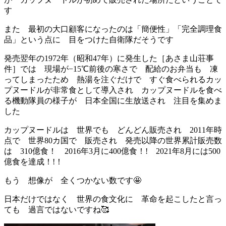
す
また 最初の大口顧客になったのは「簡便性」「完全調理食
品」という点に 目をつけた自衛隊だそうです
発売翌年の1972年（昭和47年）に発生した［あさま山荘事
件］では 現場が−15℃前後の寒さで 配給のお弁当も 凍
ってしまったため 熱湯を注ぐだけで すぐ食べられるカッ
プヌードルが非常食として導入され カップヌードルを食べ
る機動隊員の様子が 日本全国に生放送され 注目を集めま
した
カップヌードルは 世界でも どんどん販売され 2011年時
点で 世界80カ国で 販売され 発売以降の世界累計販売数
は 310億食！ 2016年3月に400億食！! 2021年8月には500
億食を達成！!！
もう 想像が 全くつかない数です🤩
日本だけではなく 世界の食文化に 革命を起こしたと言っ
ても 過言ではないですね🥰