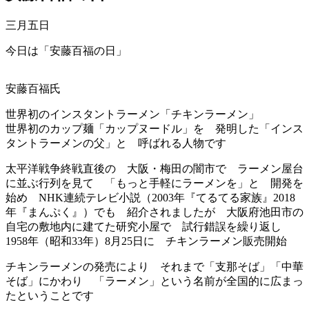
三月五日
今日は「安藤百福の日」
安藤百福氏
世界初のインスタントラーメン「チキンラーメン」
世界初のカップ麺「カップヌードル」を 発明した「インス
タントラーメンの父」と 呼ばれる人物です
太平洋戦争終戦直後の 大阪・梅田の闇市で ラーメン屋台
に並ぶ行列を見て 「もっと手軽にラーメンを」と 開発を
始め NHK連続テレビ小説（2003年『てるてる家族』2018
年『まんぷく』）でも 紹介されましたが 大阪府池田市の
自宅の敷地内に建てた研究小屋で 試行錯誤を繰り返し
1958年（昭和33年）8月25日に チキンラーメン販売開始
チキンラーメンの発売により それまで「支那そば」「中華
そば」にかわり 「ラーメン」という名前が全国的に広まっ
たということです