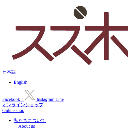
コ
ン
テ
ン
ツ
に
ス
キ
ッ
プ
日本語
English
Facebook-f
Instagram
Line
オンラインショップ
Online shop
私たちについて
About us