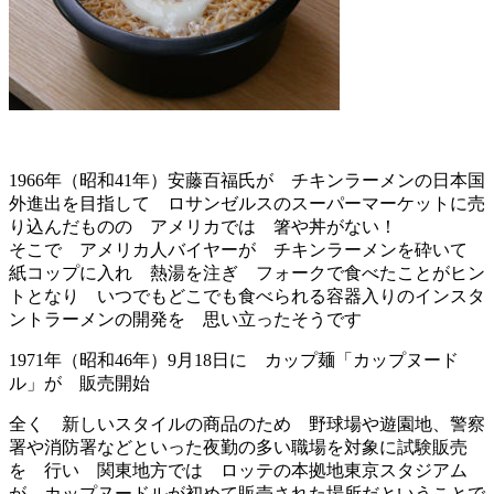
1966年（昭和41年）安藤百福氏が チキンラーメンの日本国
外進出を目指して ロサンゼルスのスーパーマーケットに売
り込んだものの アメリカでは 箸や丼がない！
そこで アメリカ人バイヤーが チキンラーメンを砕いて
紙コップに入れ 熱湯を注ぎ フォークで食べたことがヒン
トとなり いつでもどこでも食べられる容器入りのインスタ
ントラーメンの開発を 思い立ったそうです
1971年（昭和46年）9月18日に カップ麺「カップヌード
ル」が 販売開始
全く 新しいスタイルの商品のため 野球場や遊園地、警察
署や消防署などといった夜勤の多い職場を対象に試験販売
を 行い 関東地方では ロッテの本拠地東京スタジアム
が カップヌードルが初めて販売された場所だということで