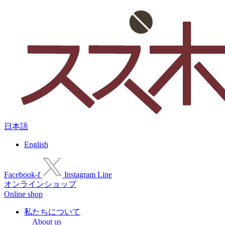
コ
ン
テ
ン
ツ
に
ス
キ
ッ
プ
日本語
English
Facebook-f
Instagram
Line
オンラインショップ
Online shop
私たちについて
About us