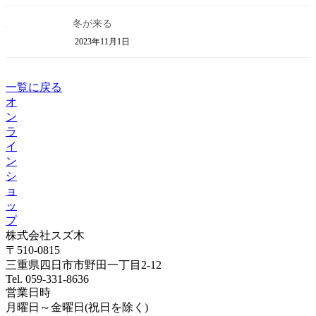
冬が来る
2023年11月1日
一覧に戻る
オ
ン
ラ
イ
ン
シ
ョ
ッ
プ
株式会社スズ木
〒510-0815
三重県四日市市野田一丁目2-12
Tel. 059-331-8636
営業日時
月曜日～金曜日(祝日を除く)