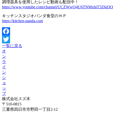
調理器具を使用したレシピ動画も配信中！
https://www.youtube.com/channel/UCZWwQ4U6TNMxhtT5Z6d3
キッチンスタジオパンダ食堂のＨＰ
https://kitchen-panda.com
Facebook
一覧に戻る
Twitter
オ
ン
ラ
イ
ン
シ
ョ
ッ
プ
株式会社スズ木
〒510-0815
三重県四日市市野田一丁目2-12