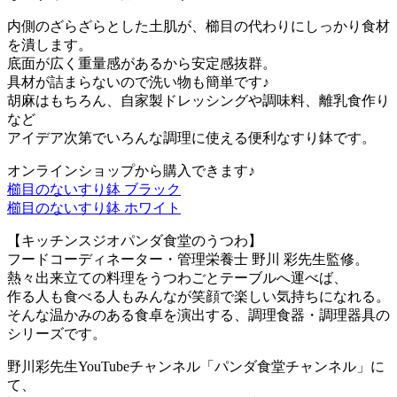
内側のざらざらとした土肌が、櫛目の代わりにしっかり食材
を潰します。
底面が広く重量感があるから安定感抜群。
具材が詰まらないので洗い物も簡単です♪
胡麻はもちろん、自家製ドレッシングや調味料、離乳食作り
など
アイデア次第でいろんな調理に使える便利なすり鉢です。
オンラインショップから購入できます♪
櫛目のないすり鉢 ブラック
櫛目のないすり鉢 ホワイト
【キッチンスジオパンダ食堂のうつわ】
フードコーディネーター・管理栄養士 野川 彩先生監修。
熱々出来立ての料理をうつわごとテーブルへ運べば、
作る人も食べる人もみんなが笑顔で楽しい気持ちになれる。
そんな温かみのある食卓を演出する、調理食器・調理器具の
シリーズです。
野川彩先生YouTubeチャンネル「パンダ食堂チャンネル」に
て、