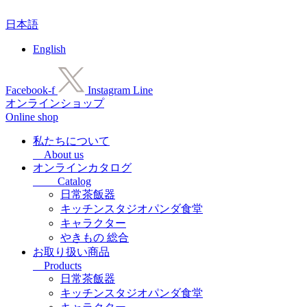
コ
日本語
ン
テ
English
ン
ツ
に
Facebook-f
Instagram
Line
ス
オンラインショップ
キ
Online shop
ッ
プ
私たちについて
About us
オンラインカタログ
Catalog
日常茶飯器
キッチンスタジオパンダ食堂
キャラクター
やきもの 総合
お取り扱い商品
Products
日常茶飯器
キッチンスタジオパンダ食堂