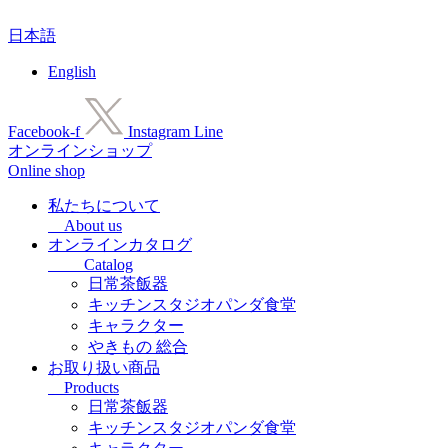
コ
日本語
ン
テ
English
ン
ツ
に
Facebook-f
Instagram
Line
ス
オンラインショップ
キ
Online shop
ッ
プ
私たちについて
About us
オンラインカタログ
Catalog
日常茶飯器
キッチンスタジオパンダ食堂
キャラクター
やきもの 総合
お取り扱い商品
Products
日常茶飯器
キッチンスタジオパンダ食堂